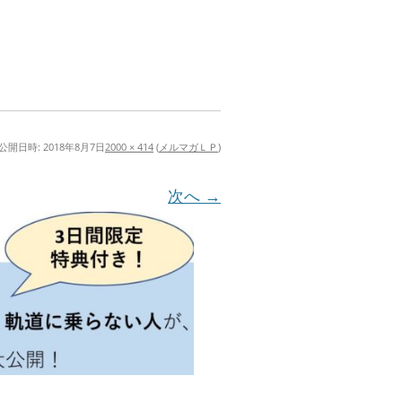
公開日時:
2018年8月7日
2000 × 414
(
メルマガＬＰ
)
次へ →