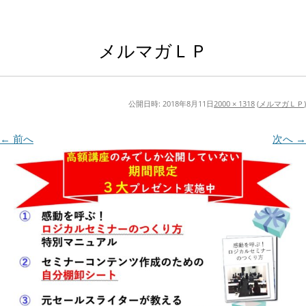
メルマガＬＰ
公開日時:
2018年8月11日
2000 × 1318
(
メルマガＬＰ
)
← 前へ
次へ →