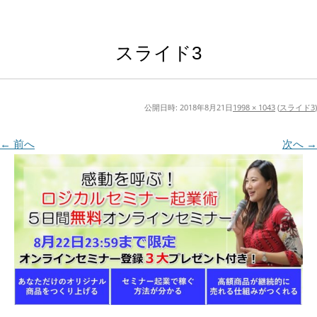
スライド3
公開日時:
2018年8月21日
1998 × 1043
(
スライド3
)
← 前へ
次へ →