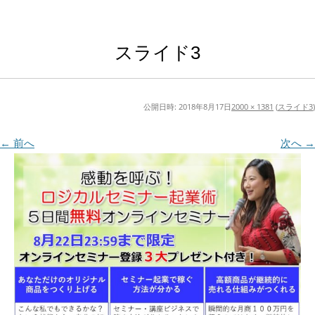
スライド3
公開日時:
2018年8月17日
2000 × 1381
(
スライド3
)
← 前へ
次へ →